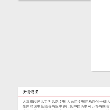
友情链接
天翼阅读
|
腾讯文学
|
凤凰读书
|
人民网读书
|
网易原创
|
手机
|
生网
|
蜜阅书苑
|
蔷薇书院
|
书香门第
|
中国历史网
|
万卷书屋
|
黄