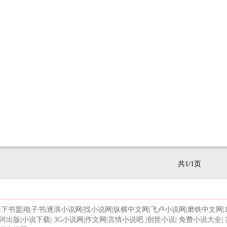
共1/1页
天下书盟
|
电子书
|
逐浪小说网
|
找小说网
|
纵横中文网
|
飞卢小说网
|
磨铁中文网
|
河出版
|
小说下载
|
3G小说网
|
作文网
|
言情小说吧
|
创世小说
|
免费小说大全
|