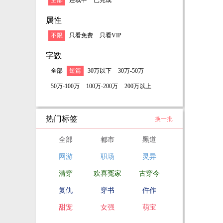
全部
连载中
已完成
属性
不限
只看免费
只看VIP
字数
全部
短篇
30万以下
30万-50万
50万-100万
100万-200万
200万以上
热门标签
换一批
全部
都市
黑道
网游
职场
灵异
清穿
欢喜冤家
古穿今
复仇
穿书
仵作
甜宠
女强
萌宝