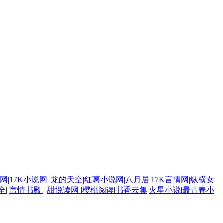
网
|
17K小说网
|
龙的天空
|
红薯小说网
|
八月居
|
17K言情网
|
纵横女
全
|
言情书殿
|
甜悦读网
|
樱桃阅读
|
书香云集
|
火星小说
|
最青春小