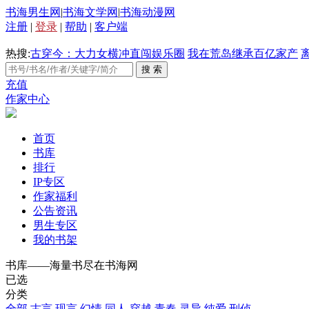
书海男生网
|
书海文学网
|
书海动漫网
注册
|
登录
|
帮助
|
客户端
热搜:
古穿今：大力女横冲直闯娱乐圈
我在荒岛继承百亿家产
充值
作家中心
首页
书库
排行
IP专区
作家福利
公告资讯
男生专区
我的书架
书库——海量书尽在书海网
已选
分类
全部
古言
现言
幻情
同人
穿越
青春
灵异
纯爱
刑侦