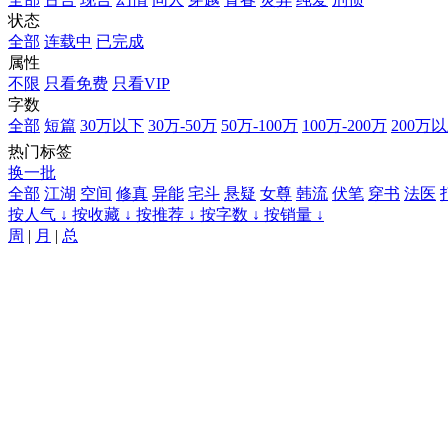
状态
全部
连载中
已完成
属性
不限
只看免费
只看VIP
字数
全部
短篇
30万以下
30万-50万
50万-100万
100万-200万
200万
热门标签
换一批
全部
江湖
空间
修真
异能
宅斗
悬疑
女尊
韩流
伏笔
穿书
法医
按人气 ↓
按收藏 ↓
按推荐 ↓
按字数 ↓
按销量 ↓
周
|
月
|
总