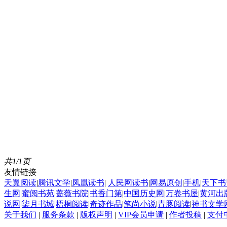
共1/1页
友情链接
天翼阅读
|
腾讯文学
|
凤凰读书
|
人民网读书
|
网易原创
|
手机
|
天下书
生网
|
蜜阅书苑
|
蔷薇书院
|
书香门第
|
中国历史网
|
万卷书屋
|
黄河出
说网
|
柒月书城
|
梧桐阅读
|
奇迹作品
|
笔尚小说
|
青豚阅读
|
神书文学
关于我们
|
服务条款
|
版权声明
|
VIP会员申请
|
作者投稿
|
支付