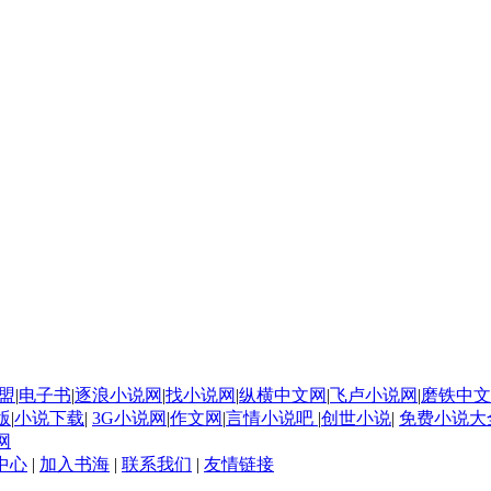
盟
|
电子书
|
逐浪小说网
|
找小说网
|
纵横中文网
|
飞卢小说网
|
磨铁中文
版
|
小说下载
|
3G小说网
|
作文网
|
言情小说吧
|
创世小说
|
免费小说大
网
中心
|
加入书海
|
联系我们
|
友情链接