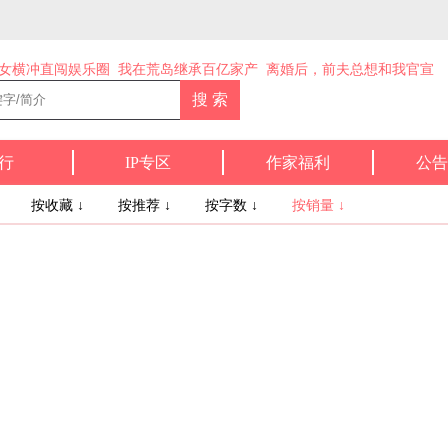
女横冲直闯娱乐圈
我在荒岛继承百亿家产
离婚后，前夫总想和我官宣
行
IP专区
作家福利
公告
↓
按收藏 ↓
按推荐 ↓
按字数 ↓
按销量 ↓