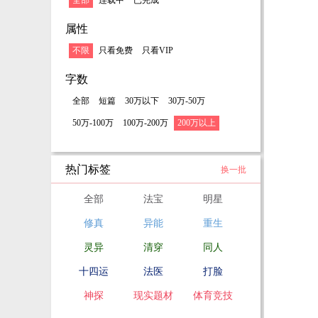
全部
连载中
已完成
属性
不限
只看免费
只看VIP
字数
全部
短篇
30万以下
30万-50万
50万-100万
100万-200万
200万以上
热门标签
换一批
全部
法宝
明星
修真
异能
重生
灵异
清穿
同人
十四运
法医
打脸
神探
现实题材
体育竞技