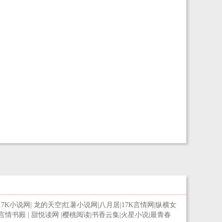
17K小说网
|
龙的天空
|
红薯小说网
|
八月居
|
17K言情网
|
纵横女
言情书殿
|
甜悦读网
|
樱桃阅读
|
书香云集
|
火星小说
|
最青春