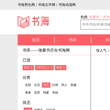
书海男生网
|
书海文学网
|
书海动漫网
热搜:
古穿今：大力
首页
书库
排
书库——海量书尽在书海网
按人气 
已选
现言 X
200万以上 X
神探 X
分类
全部
古言
现言
幻情
同人
穿越
青春
灵异
纯爱
刑侦
状态