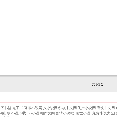
共1/1页
天下书盟
|
电子书
|
逐浪小说网
|
找小说网
|
纵横中文网
|
飞卢小说网
|
磨铁中文网
|
河出版
|
小说下载
|
3G小说网
|
作文网
|
言情小说吧
|
创世小说
|
免费小说大全
|