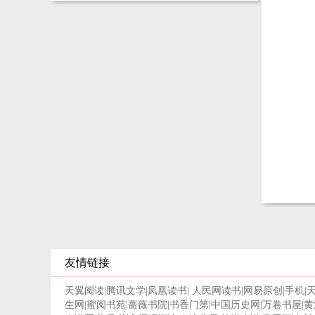
友情链接
天翼阅读
|
腾讯文学
|
凤凰读书
|
人民网读书
|
网易原创
|
手机
|
生网
|
蜜阅书苑
|
蔷薇书院
|
书香门第
|
中国历史网
|
万卷书屋
|
黄