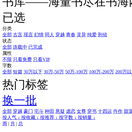
书库——海量书尽在书海
已选
分类
全部
古言
现言
幻情
同人
穿越
青春
灵异
纯爱
刑侦
状态
全部
连载中
已完成
属性
不限
只看免费
只看VIP
字数
全部
短篇
30万以下
30万-50万
50万-100万
100万-200万
200万
热门标签
换一批
全部
穿越
豪门
宅斗
种田
悬疑
虐恋
女尊
穿书
十四运
仵作
甜
按人气 ↓
按收藏 ↓
按推荐 ↓
按字数 ↓
按销量 ↓
周
|
月
|
总