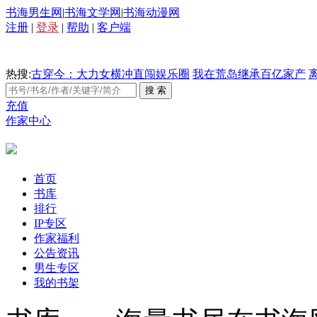
书海男生网
|
书海文学网
|
书海动漫网
注册
|
登录
|
帮助
|
客户端
热搜:
古穿今：大力女横冲直闯娱乐圈
我在荒岛继承百亿家产
充值
作家中心
首页
书库
排行
IP专区
作家福利
公告资讯
男生专区
我的书架