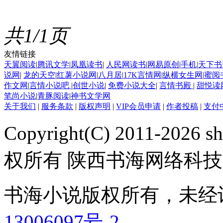
共1/1页
友情链接
天翼阅读
|
腾讯文学
|
凤凰读书
|
人民网读书
|
网易原创
|
手机
|
天下书
说网
|
龙的天空
|
红薯小说网
|
八月居
|
17K言情网
|
纵横女生网
|
蜜阅
作文网
|
言情小说吧
|
创世小说
|
免费小说大全
|
言情书殿
|
甜悦读
笔尚小说
|
青豚阅读
|
神书文学网
关于我们
|
服务条款
|
版权声明
|
VIP会员申请
|
作者投稿
|
支付
Copyright(C) 2011-2026 sh
权所有 陕西书海网络科
书海小说版权所有，未经
13006097号-2