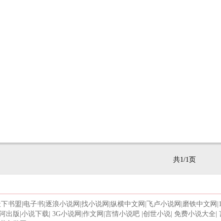
共1/1页
天下书盟
|
电子书
|
逐浪小说网
|
找小说网
|
纵横中文网
|
飞卢小说网
|
磨铁中文网
|
河出版
|
小说下载
|
3G小说网
|
作文网
|
言情小说吧
|
创世小说
|
免费小说大全
|