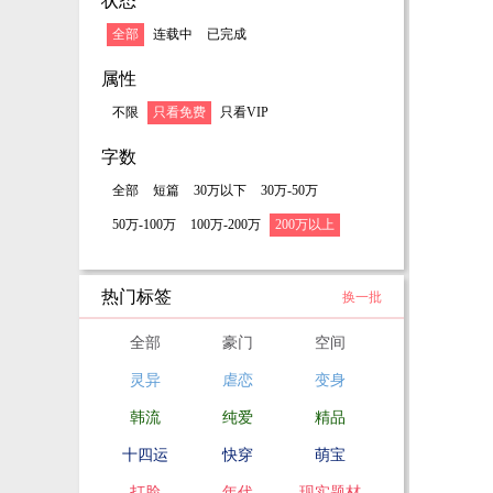
状态
全部
连载中
已完成
属性
不限
只看免费
只看VIP
字数
全部
短篇
30万以下
30万-50万
50万-100万
100万-200万
200万以上
热门标签
换一批
全部
豪门
空间
灵异
虐恋
变身
韩流
纯爱
精品
十四运
快穿
萌宝
打脸
年代
现实题材