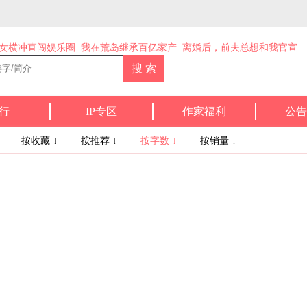
女横冲直闯娱乐圈
我在荒岛继承百亿家产
离婚后，前夫总想和我官宣
行
IP专区
作家福利
公告
↓
按收藏 ↓
按推荐 ↓
按字数 ↓
按销量 ↓