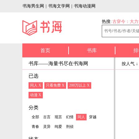
书海男生网
|
书海文学网
|
书海动漫网
热搜:
古穿今：大力
首页
书库
排
书库——海量书尽在书海网
按人气 
已选
同人 X
只看免费 X
200万以上 X
动漫 X
分类
全部
古言
现言
幻情
同人
穿越
青春
灵异
纯爱
刑侦