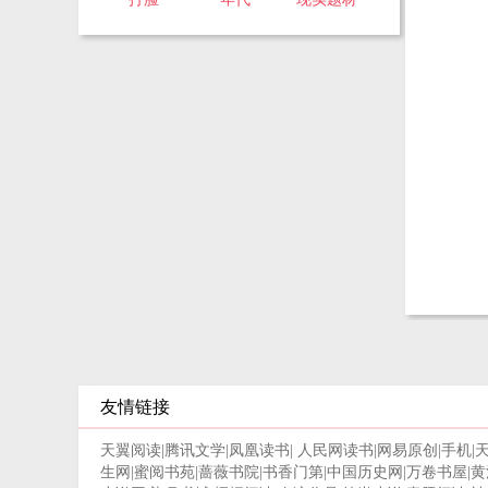
友情链接
天翼阅读
|
腾讯文学
|
凤凰读书
|
人民网读书
|
网易原创
|
手机
|
生网
|
蜜阅书苑
|
蔷薇书院
|
书香门第
|
中国历史网
|
万卷书屋
|
黄