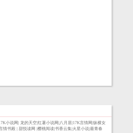
17K小说网
|
龙的天空
|
红薯小说网
|
八月居
|
17K言情网
|
纵横女
言情书殿
|
甜悦读网
|
樱桃阅读
|
书香云集
|
火星小说
|
最青春