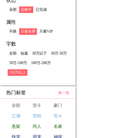
状态
全部
连载中
已完成
属性
不限
只看免费
只看VIP
字数
全部
短篇
30万以下
30万-50万
50万-100万
100万-200万
200万以上
热门标签
换一批
全部
宫斗
豪门
江湖
空间
宅斗
悬疑
同人
名家
快穿
甜宠
神探