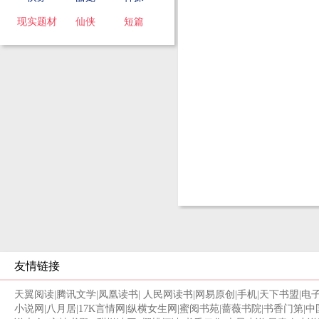
现实题材
仙侠
短篇
友情链接
天翼阅读
|
腾讯文学
|
凤凰读书
|
人民网读书
|
网易原创
|
手机
|
天下书盟
|
电
小说网
|
八月居
|
17K言情网
|
纵横女生网
|
蜜阅书苑
|
蔷薇书院
|
书香门第
|
中