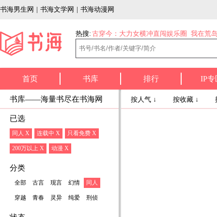
书海男生网
|
书海文学网
|
书海动漫网
热搜:
古穿今：大力女横冲直闯娱乐圈
我在荒
首页
书库
排行
IP专
书库——海量书尽在书海网
按人气 ↓
按收藏 ↓
已选
同人 X
连载中 X
只看免费 X
200万以上 X
动漫 X
分类
全部
古言
现言
幻情
同人
穿越
青春
灵异
纯爱
刑侦