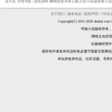
说大全
|
言情书殿
|
甜悦读网
|
樱桃阅读
|
书香云集
|
火星小说
|
最青春小说
关于我们
|
服务条款
|
版权声明
|
VIP
Copyright(C) 2011-2026 shuh
书海小说版权所有
网络文化经营许
出版物经营许可
请所有作者发布作品时务必遵守国家互联网信
本站所收录作品、社区话题、书库