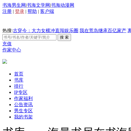
书海男生网
|
书海文学网
|
书海动漫网
注册
|
登录
|
帮助
|
客户端
热搜:
古穿今：大力女横冲直闯娱乐圈
我在荒岛继承百亿家产
充值
作家中心
首页
书库
排行
IP专区
作家福利
公告资讯
男生专区
我的书架