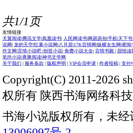
共1/1页
友情链接
天翼阅读
|
腾讯文学
|
凤凰读书
|
人民网读书
|
网易原创
|
手机
|
天下书
说网
|
龙的天空
|
红薯小说网
|
八月居
|
17K言情网
|
纵横女生网
|
蜜阅
作文网
|
言情小说吧
|
创世小说
|
免费小说大全
|
言情书殿
|
甜悦读
笔尚小说
|
青豚阅读
|
神书文学网
关于我们
|
服务条款
|
版权声明
|
VIP会员申请
|
作者投稿
|
支付
Copyright(C) 2011-2026 sh
权所有 陕西书海网络科
书海小说版权所有，未经
13006097号-2