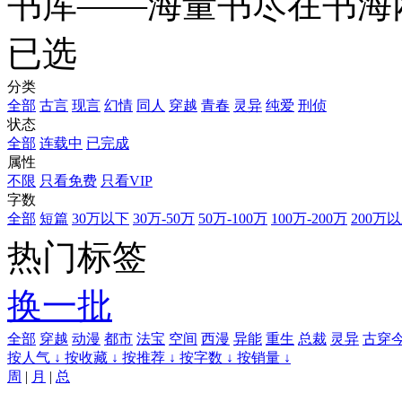
书库——海量书尽在书海
已选
分类
全部
古言
现言
幻情
同人
穿越
青春
灵异
纯爱
刑侦
状态
全部
连载中
已完成
属性
不限
只看免费
只看VIP
字数
全部
短篇
30万以下
30万-50万
50万-100万
100万-200万
200万
热门标签
换一批
全部
穿越
动漫
都市
法宝
空间
西漫
异能
重生
总裁
灵异
古穿
按人气 ↓
按收藏 ↓
按推荐 ↓
按字数 ↓
按销量 ↓
周
|
月
|
总