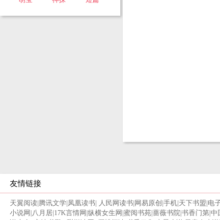
友情链接
天翼阅读
|
腾讯文学
|
凤凰读书
|
人民网读书
|
网易原创
|
手机
|
天下书盟
|
电
小说网
|
八月居
|
17K言情网
|
纵横女生网
|
蜜阅书苑
|
蔷薇书院
|
书香门第
|
中