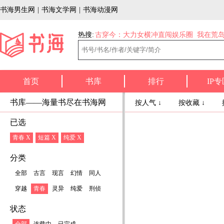
书海男生网
|
书海文学网
|
书海动漫网
热搜:
古穿今：大力女横冲直闯娱乐圈
我在荒
首页
书库
排行
IP专
书库——海量书尽在书海网
按人气 ↓
按收藏 ↓
已选
青春 X
短篇 X
纯爱 X
分类
全部
古言
现言
幻情
同人
穿越
青春
灵异
纯爱
刑侦
状态