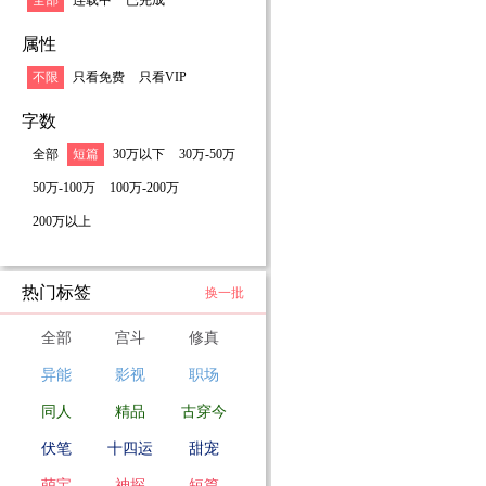
全部
连载中
已完成
属性
不限
只看免费
只看VIP
字数
全部
短篇
30万以下
30万-50万
50万-100万
100万-200万
200万以上
热门标签
换一批
全部
宫斗
修真
异能
影视
职场
同人
精品
古穿今
伏笔
十四运
甜宠
萌宝
神探
短篇