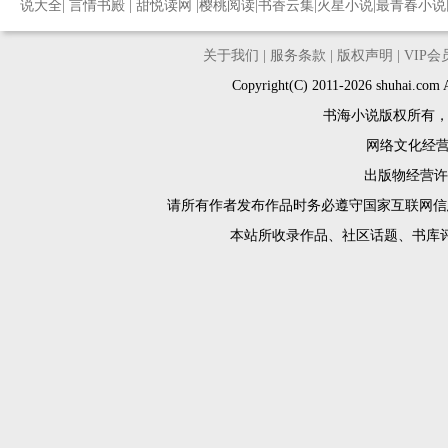
说大全
|
言情书殿
|
甜悦读网
|
樱桃阅读
|
书香云集
|
火星小说
|
最青春小说
关于我们
|
服务条款
|
版权声明
|
VIP
Copyright(C) 2011-2026 shuh
书海小说版权所有
网络文化经营许
出版物经营许可
请所有作者发布作品时务必遵守国家互联网信
本站所收录作品、社区话题、书库