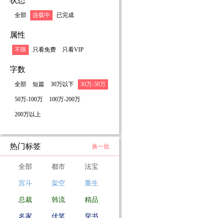
状态
全部
连载中
已完成
属性
不限
只看免费
只看VIP
字数
全部
短篇
30万以下
30万-50万
50万-100万
100万-200万
200万以上
热门标签
换一批
全部
都市
法宝
宫斗
架空
重生
总裁
韩流
精品
名家
伏笔
穿书