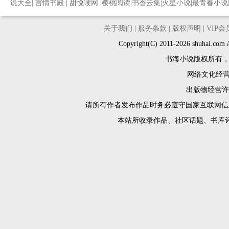
说大全
|
言情书殿
|
甜悦读网
|
樱桃阅读
|
书香云集
|
火星小说
|
最青春小说
关于我们
|
服务条款
|
版权声明
|
VIP
Copyright(C) 2011-2026 shuh
书海小说版权所有
网络文化经营许
出版物经营许可
请所有作者发布作品时务必遵守国家互联网信
本站所收录作品、社区话题、书库