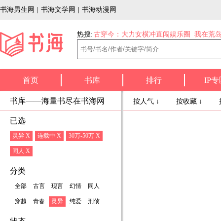
书海男生网
|
书海文学网
|
书海动漫网
热搜:
古穿今：大力女横冲直闯娱乐圈
我在荒
首页
书库
排行
IP专
书库——海量书尽在书海网
按人气 ↓
按收藏 ↓
已选
灵异 X
连载中 X
30万-50万 X
同人 X
分类
全部
古言
现言
幻情
同人
穿越
青春
灵异
纯爱
刑侦