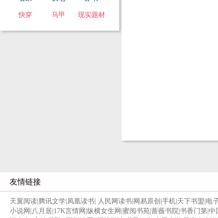
快穿
马甲
现实题材
友情链接
天翼阅读
|
腾讯文学
|
凤凰读书
|
人民网读书
|
网易原创
|
手机
|
天下书盟
|
电
小说网
|
八月居
|
17K言情网
|
纵横女生网
|
蜜阅书苑
|
蔷薇书院
|
书香门第
|
中