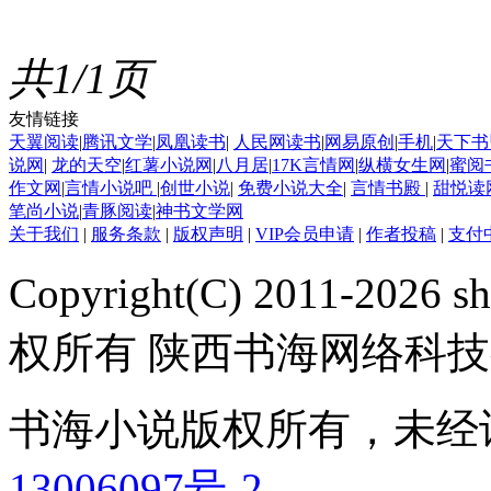
共1/1页
友情链接
天翼阅读
|
腾讯文学
|
凤凰读书
|
人民网读书
|
网易原创
|
手机
|
天下书
说网
|
龙的天空
|
红薯小说网
|
八月居
|
17K言情网
|
纵横女生网
|
蜜阅
作文网
|
言情小说吧
|
创世小说
|
免费小说大全
|
言情书殿
|
甜悦读
笔尚小说
|
青豚阅读
|
神书文学网
关于我们
|
服务条款
|
版权声明
|
VIP会员申请
|
作者投稿
|
支付
Copyright(C) 2011-2026 sh
权所有 陕西书海网络科
书海小说版权所有，未经
13006097号-2