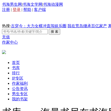
书海男生网
|
书海文学网
|
书海动漫网
注册
|
登录
|
帮助
|
客户端
热搜:
古穿今：大力女横冲直闯娱乐圈
我在荒岛继承百亿家产
充值
作家中心
首页
书库
排行
IP专区
作家福利
公告资讯
男生专区
我的书架