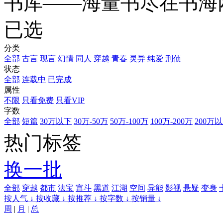
书库——海量书尽在书海
已选
分类
全部
古言
现言
幻情
同人
穿越
青春
灵异
纯爱
刑侦
状态
全部
连载中
已完成
属性
不限
只看免费
只看VIP
字数
全部
短篇
30万以下
30万-50万
50万-100万
100万-200万
200万
热门标签
换一批
全部
穿越
都市
法宝
宫斗
黑道
江湖
空间
异能
影视
悬疑
变身
按人气 ↓
按收藏 ↓
按推荐 ↓
按字数 ↓
按销量 ↓
周
|
月
|
总