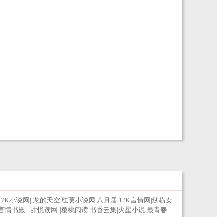
17K小说网
|
龙的天空
|
红薯小说网
|
八月居
|
17K言情网
|
纵横女
言情书殿
|
甜悦读网
|
樱桃阅读
|
书香云集
|
火星小说
|
最青春