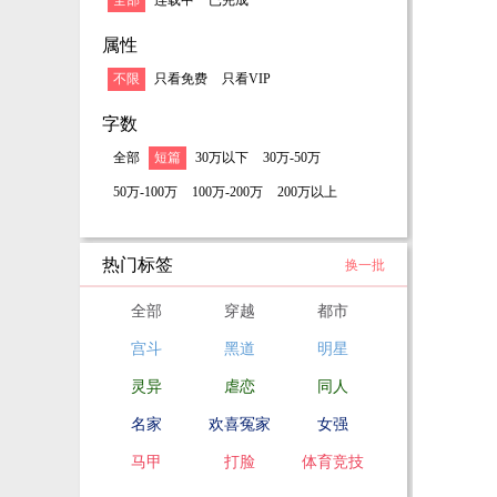
全部
连载中
已完成
属性
不限
只看免费
只看VIP
字数
全部
短篇
30万以下
30万-50万
50万-100万
100万-200万
200万以上
热门标签
换一批
全部
穿越
都市
宫斗
黑道
明星
灵异
虐恋
同人
名家
欢喜冤家
女强
马甲
打脸
体育竞技