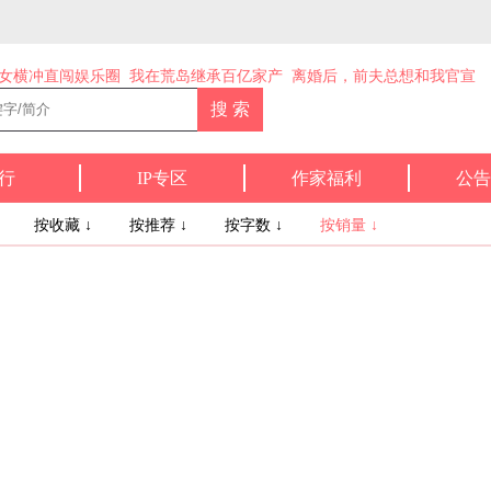
女横冲直闯娱乐圈
我在荒岛继承百亿家产
离婚后，前夫总想和我官宣
行
IP专区
作家福利
公告
↓
按收藏 ↓
按推荐 ↓
按字数 ↓
按销量 ↓