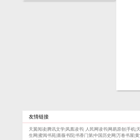
友情链接
天翼阅读
|
腾讯文学
|
凤凰读书
|
人民网读书
|
网易原创
|
手机
|
生网
|
蜜阅书苑
|
蔷薇书院
|
书香门第
|
中国历史网
|
万卷书屋
|
黄