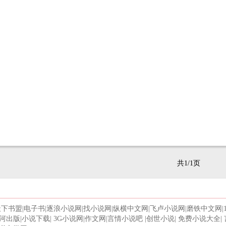
共1/1页
天下书盟
|
电子书
|
逐浪小说网
|
找小说网
|
纵横中文网
|
飞卢小说网
|
磨铁中文网
|
河出版
|
小说下载
|
3G小说网
|
作文网
|
言情小说吧
|
创世小说
|
免费小说大全
|