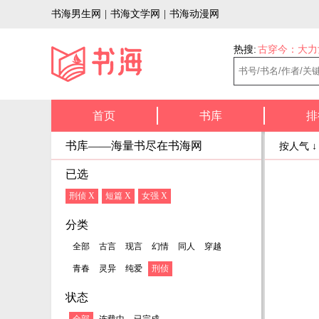
书海男生网
|
书海文学网
|
书海动漫网
热搜:
古穿今：大力
首页
书库
排
书库——海量书尽在书海网
按人气 
已选
刑侦 X
短篇 X
女强 X
分类
全部
古言
现言
幻情
同人
穿越
青春
灵异
纯爱
刑侦
状态