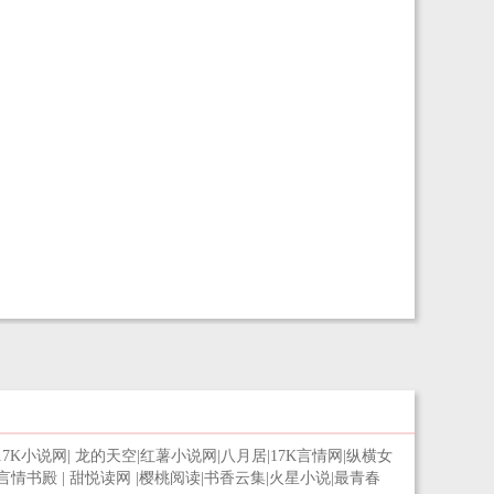
17K小说网
|
龙的天空
|
红薯小说网
|
八月居
|
17K言情网
|
纵横女
言情书殿
|
甜悦读网
|
樱桃阅读
|
书香云集
|
火星小说
|
最青春