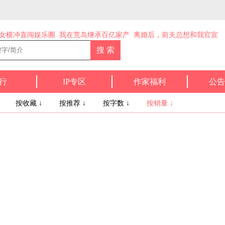
女横冲直闯娱乐圈
我在荒岛继承百亿家产
离婚后，前夫总想和我官宣
行
IP专区
作家福利
公告
↓
按收藏 ↓
按推荐 ↓
按字数 ↓
按销量 ↓