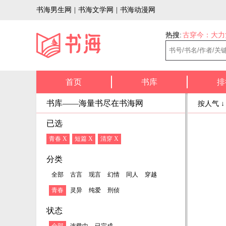
书海男生网
|
书海文学网
|
书海动漫网
热搜:
古穿今：大力
首页
书库
排
书库——海量书尽在书海网
按人气 
已选
青春 X
短篇 X
清穿 X
分类
全部
古言
现言
幻情
同人
穿越
青春
灵异
纯爱
刑侦
状态