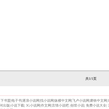
共1/1页
天下书盟
|
电子书
|
逐浪小说网
|
找小说网
|
纵横中文网
|
飞卢小说网
|
磨铁中文网
|
河出版
|
小说下载
|
3G小说网
|
作文网
|
言情小说吧
|
创世小说
|
免费小说大全
|