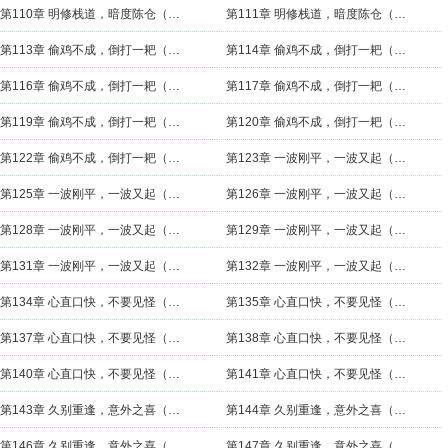
第110章 明修栈道，暗度陈仓（…
第111章 明修栈道，暗度陈仓（…
第113章 偷鸡不成，倒打一耙（…
第114章 偷鸡不成，倒打一耙（…
第116章 偷鸡不成，倒打一耙（…
第117章 偷鸡不成，倒打一耙（…
第119章 偷鸡不成，倒打一耙（…
第120章 偷鸡不成，倒打一耙（…
第122章 偷鸡不成，倒打一耙（…
第123章 一波刚平，一波又起（…
第125章 一波刚平，一波又起（…
第126章 一波刚平，一波又起（…
第128章 一波刚平，一波又起（…
第129章 一波刚平，一波又起（…
第131章 一波刚平，一波又起（…
第132章 一波刚平，一波又起（…
第134章 心直口快，不要见怪（…
第135章 心直口快，不要见怪（…
第137章 心直口快，不要见怪（…
第138章 心直口快，不要见怪（…
第140章 心直口快，不要见怪（…
第141章 心直口快，不要见怪（…
第143章 久别重逢，意外之喜（…
第144章 久别重逢，意外之喜（…
第146章 久别重逢，意外之喜（…
第147章 久别重逢，意外之喜（…