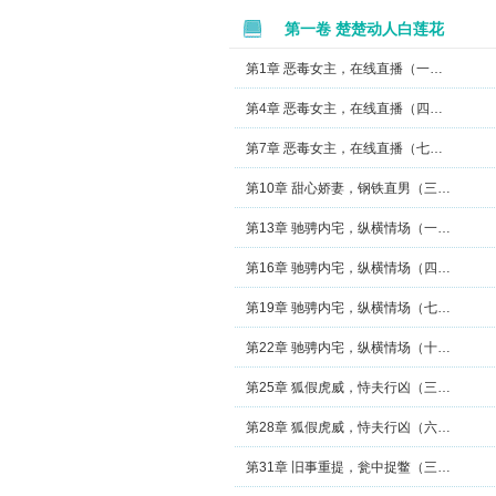
第一卷 楚楚动人白莲花
第1章 恶毒女主，在线直播（一…
第4章 恶毒女主，在线直播（四…
第7章 恶毒女主，在线直播（七…
第10章 甜心娇妻，钢铁直男（三…
第13章 驰骋内宅，纵横情场（一…
第16章 驰骋内宅，纵横情场（四…
第19章 驰骋内宅，纵横情场（七…
第22章 驰骋内宅，纵横情场（十…
第25章 狐假虎威，恃夫行凶（三…
第28章 狐假虎威，恃夫行凶（六…
第31章 旧事重提，瓮中捉鳖（三…