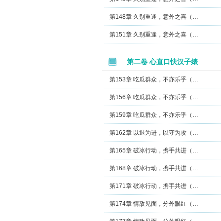
第148章 久别重逢，意外之喜（…
第151章 久别重逢，意外之喜（…
第二卷 心直口快汉子婊
第153章 吃瓜群众，不亦乐乎（…
第156章 吃瓜群众，不亦乐乎（…
第159章 吃瓜群众，不亦乐乎（…
第162章 以退为进，以守为攻（…
第165章 破冰行动，携手共进（…
第168章 破冰行动，携手共进（…
第171章 破冰行动，携手共进（…
第174章 情敌见面，分外眼红（…