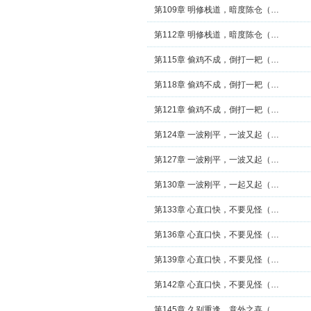
第109章 明修栈道，暗度陈仓（…
第112章 明修栈道，暗度陈仓（…
第115章 偷鸡不成，倒打一耙（…
第118章 偷鸡不成，倒打一耙（…
第121章 偷鸡不成，倒打一耙（…
第124章 一波刚平，一波又起（…
第127章 一波刚平，一波又起（…
第130章 一波刚平，一起又起（…
第133章 心直口快，不要见怪（…
第136章 心直口快，不要见怪（…
第139章 心直口快，不要见怪（…
第142章 心直口快，不要见怪（…
第145章 久别重逢，意外之喜（…