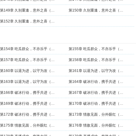
第149章 久别重逢，意外之喜（…
第150章 久别重逢，意外之喜（…
第152章 久别重逢，意外之喜（…
第154章 吃瓜群众，不亦乐乎（…
第155章 吃瓜群众，不亦乐乎（…
第157章 吃瓜群众，不亦乐乎（…
第158章 吃瓜群众，不亦乐乎（…
第160章 以退为进，以守为攻（…
第161章 以退为进，以守为攻（…
第163章 以退为进，以守为攻（…
第164章 破冰行动，携手共进（…
第166章 破冰行动，携手共进（…
第167章 破冰行动，携手共进（…
第169章 破冰行动，携手共进（…
第170章 破冰行动，携手共进（…
第172章 破冰行动，携手共进（…
第173章 情敌见面，分外眼红（…
第175章 情敌见面，分外眼红（…
第176章 情敌见面，分外眼红（…