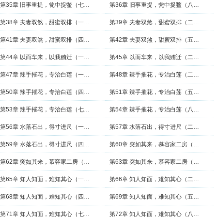
第35章 旧事重提，瓮中捉鳖（七…
第36章 旧事重提，瓮中捉鳖（八…
第38章 夫妻双煞，甜蜜双排（一…
第39章 夫妻双煞，甜蜜双排（二…
第41章 夫妻双煞，甜蜜双排（四…
第42章 夫妻双煞，甜蜜双排（五…
第44章 以而车来，以我贿迁（一…
第45章 以而车来，以我贿迁（二…
第47章 辣手摧花，专治白莲（一…
第48章 辣手摧花，专治白莲（二…
第50章 辣手摧花，专治白莲（四…
第51章 辣手摧花，专治白莲（五…
第53章 辣手摧花，专治白莲（七…
第54章 辣手摧花，专治白莲（八…
第56章 水落石出，得寸进尺（一…
第57章 水落石出，得寸进尺（二…
第59章 水落石出，得寸进尺（四…
第60章 突如其来，慕容家二房（…
第62章 突如其来，慕容家二房（…
第63章 突如其来，慕容家二房（…
第65章 知人知面，难知其心（一…
第66章 知人知面，难知其心（二…
第68章 知人知面，难知其心（四…
第69章 知人知面，难知其心（五…
第71章 知人知面，难知其心（七…
第72章 知人知面，难知其心（八…