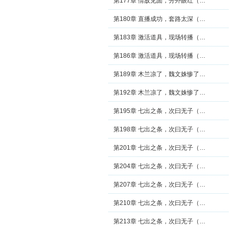
第177章 情敌见面，分外眼红（…
第180章 直播成功，套路太深（…
第183章 激活道具，现场转播（…
第186章 激活道具，现场转播（…
第189章 木兰凉了，魏文姝惨了…
第192章 木兰凉了，魏文姝惨了…
第195章 七出之条，次曰无子（…
第198章 七出之条，次曰无子（…
第201章 七出之条，次曰无子（…
第204章 七出之条，次曰无子（…
第207章 七出之条，次曰无子（…
第210章 七出之条，次曰无子（…
第213章 七出之条，次曰无子（…